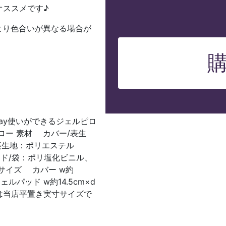
ススメです♪
り色合いが異なる場合が
ay使いができるジェルピロ
ロー 素材 カバー/表生
生地：ポリエステル
ッド/袋：ポリ塩化ビニル、
サイズ カバー w約
ェルパッド w約14.5cm×d
イズは当店平置き実寸サイズで