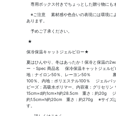
専用ボックス付きでちょっとした贈り物にもオ
※ご注意 素材感や色合いの表現には環境によ
あります。
予めご了承ください。
★
保冷保温キャットジェルピロー★
夏はひんやり、冬はあったか！保冷と保温の2w
ー ・Spec 商品名 保冷保温キャットジェルピ
地：ナイロン50％、レーヨン50％ 裏
100％、内地：ポリエステル100％ ジェルパ
ビーズ：高吸水ポリマー、内容液：グリセリン 
15cm×d約1cm×h約28.5cm 重さ：約20g ジ
約1.5cm×h約20cm 重さ：約270g ※サ
す。