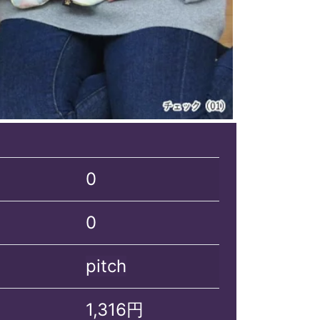
0
0
pitch
1,316円