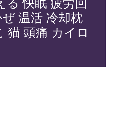
える 快眠 疲労回
かぜ 温活 冷却枕
 猫 頭痛 カイロ