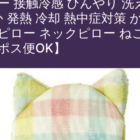
ー 接触冷感 ひんやり 洗
か 発熱 冷却 熱中症対策 
ピロー ネックピロー ねこ
ポス便OK】