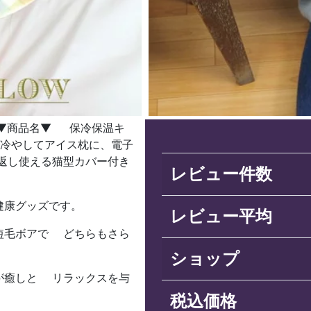
商品名▼ 保冷保温キ
冷やしてアイス枕に、電子
返し使える猫型カバー付き
レビュー件数
健康グッズです。
レビュー平均
短毛ボアで どちらもさら
ショップ
が癒しと リラックスを与
税込価格