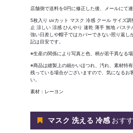
店舗側で送料を0円に修正した後、メールにて
5枚入り uvカット マスク 冷感 クール サイズ調
止 涼しい 涼感 ひんやり 速乾 薄手 無地 パス
強い日差しや帽子ではカバーできない照り返しか
記は目安です。
※生産の関係により写真と色、柄が若干異なる
※商品は縫製上の細かいほつれ、汚れ、素材特
残っている場合がございますので、気になるお
い。
素材：レーヨン
マスク 洗える 冷感
おすす