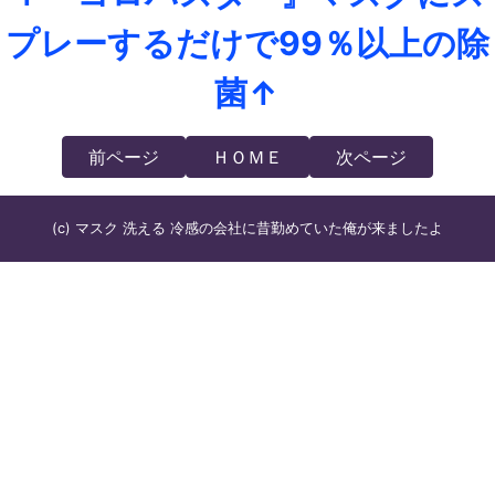
プレーするだけで99％以上の除
菌↑
前ページ
ＨＯＭＥ
次ページ
(c) マスク 洗える 冷感の会社に昔勤めていた俺が来ましたよ