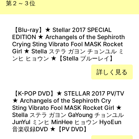
第２～３位
【Blu-ray】★ Stellar 2017 SPECIAL
EDITION ★ Archangels of the Sephiroth
Crying Sting Vibrato Fool MASK Rocket
Girl ★ Stella ステラ ガヨン チョンユル ミ
ンヒ ヒョウン ★【Stella ブルーレイ】
詳しく見る
【K-POP DVD】★ STELLAR 2017 PV/TV
★ Archangels of the Sephiroth Cry
Sting Vibrato Fool MASK Rocket Girl ★
Stella ステラ ガヨン GaYoung チョンユル
JunYul ミンヒ MinHee ヒョウン HyoEun
音楽収録DVD ★【PV DVD】