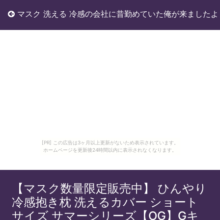
マスク 洗える 冷感の会社に昔勤めていた俺が来ましたよ
[PR] この広告は3ヶ月以上更新がないため表示されています。
ホームページを更新後24時間以内に表示されなくなります。
【マスク数量限定販売中】 ひんやり
冷感抱き枕 洗えるカバー ショート
サイズ サマーシリーズ【OG】Gキ