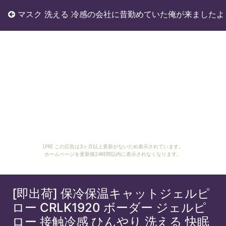
マスク 洗える 冷感の会社に昔勤めていた俺が来ましたよ
[PR] この広告は3ヶ月以上更新がないため表示されています。
ホームページを更新後24時間以内に表示されなくなります。
[即出荷] 保冷保温キャットジェルピ
ロー CRLK1920 ボーダー ジェルピ
ロー 接触冷感 ひんやり 洗える 快眠