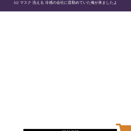
(c) マスク 洗える 冷感の会社に昔勤めていた俺が来ましたよ